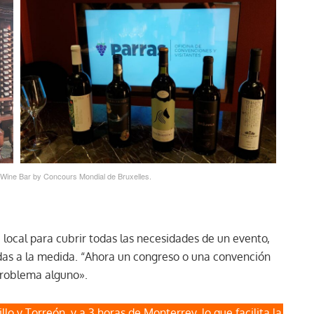
l Wine Bar by Concours Mondial de Bruxelles.
local para cubrir todas las necesidades de un evento,
das a la medida. “Ahora un congreso o una convención
problema alguno».
lo y Torreón, y a 3 horas de Monterrey, lo que facilita la