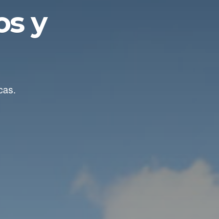
os y
cas.