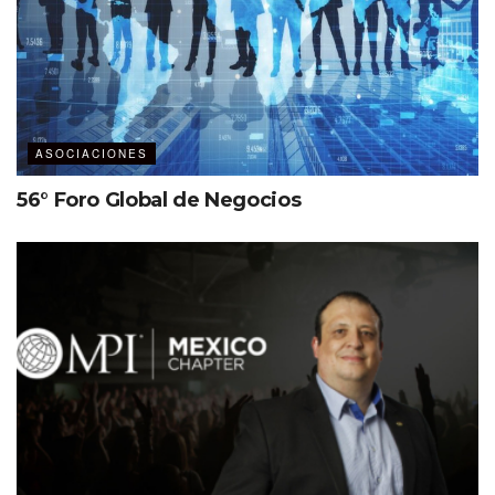
Annette Gregg
, CEO de SITE.
Más información sobre el Global MICE Collaborative:
micecollaborative.com
ASOCIACIONES
56° Foro Global de Negocios
Etiquetas:
Global MICE Collective
IAEE
MPI
SITE