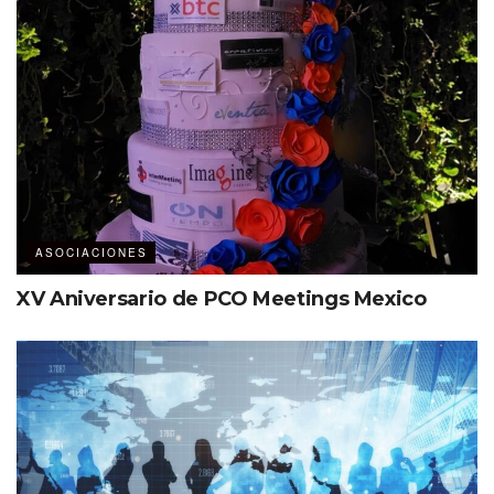
MPI
«A medida que cada vez más
regiones, países y ciudades de todo
el mundo reconocen la contribución
en dólares y poder blando de las
reuniones, incentivos, convenciones
y exposiciones, la demanda de
ejecutivos de eventos empresariales
ASOCIACIONES
capacitados profesionalmente está
XV Aniversario de PCO Meetings Mexico
aumentando. Es por eso que las
principales asociaciones de la
industria han unido fuerzas para
desarrollar la mejor fuerza laboral
MICE en mercados establecidos y
emergentes en todo el mundo.»