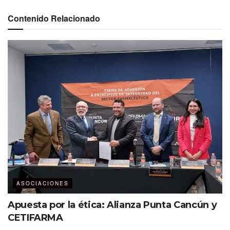
por el curso Fundamentos MICE, disponible un día antes
Contenido Relacionado
del inicio de IMEX Frankfurt 2024 (14-16 de mayo en
Alemania).
Este curso también estará disponible en futuros eventos
de la industria.
El Global MICE Collaborative reúne a
tres de las asociaciones más
conocidas de la industria: IAEE, MPI
y SITE, para proporcionar a la
comunidad global de profesionales
de eventos empresariales una
colaboración de ‘lo mejor de lo
ASOCIACIONES
mejor’, centrada inicialmente en la
Apuesta por la ética: Alianza Punta Cancún y
educación».
CETIFARMA
Marsha Flanagan
, CEO de IAEE