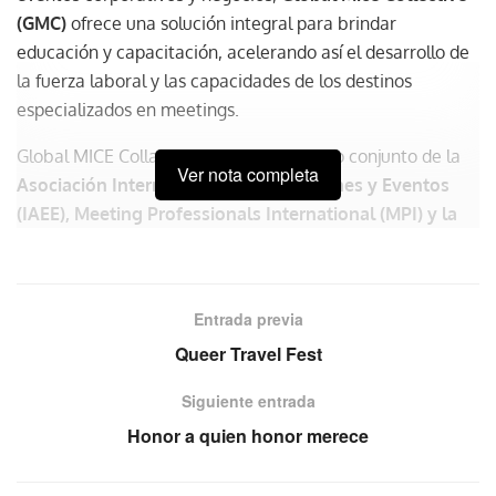
(GMC)
ofrece una solución integral para brindar
educación y capacitación, acelerando así el desarrollo de
la fuerza laboral y las capacidades de los destinos
especializados en meetings.
Global MICE Collaborative es un esfuerzo conjunto de la
Ver nota completa
Asociación Internacional de Exposiciones y Eventos
(IAEE), Meeting Professionals International (MPI) y la
Sociedad de Excelencia en Viajes de Incentivo
(SITE)
.
Inicialmente lanzado en 2018, ofreció contenido educativo
en Shenzhen (China) y Abu Dhabi (Emiratos Árabes
Entrada previa
Unidos) antes de que la pandemia impusiera una pausa
Queer Travel Fest
obligatoria en sus actividades.
Siguiente entrada
Ahora, el GMC se relanza con un importante encuentro
sobre
Tendencias Empresariales y de Eventos para
Honor a quien honor merece
Profesionales MICE en
The Meetings Show
, Marina Bay
Sands, Singapur, este 17 y 18 de abril de 2024
, seguido