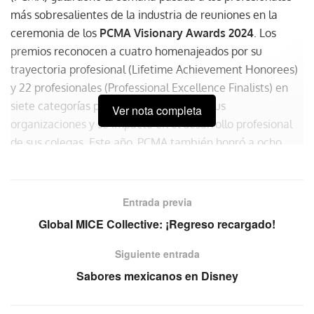
más sobresalientes de la industria de reuniones en la
ceremonia de los
PCMA Visionary Awards 2024
. Los
premios reconocen a cuatro homenajeados por su
trayectoria profesional (Lifetime Achievement Honorees)
y 22 profesionales (Professional Excellence Finalists) en
siete categorías por sus aportaciones a sus
Ver nota completa
organizaciones y su impacto en el desarrollo profesional
de sus colegas. Este año, PCMA también honró a ocho
destinatarios con el Professional Excellence Awards.
Entrada previa
Global MICE Collective: ¡Regreso recargado!
Siguiente entrada
Sabores mexicanos en Disney
Foto by PCMA.org