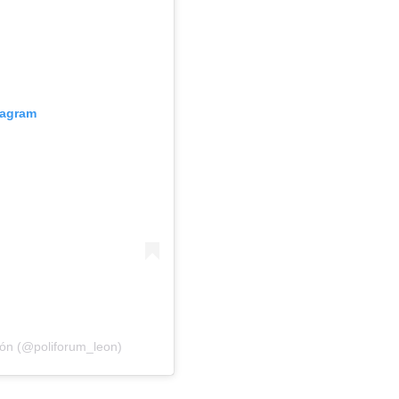
tagram
ón (@poliforum_leon)