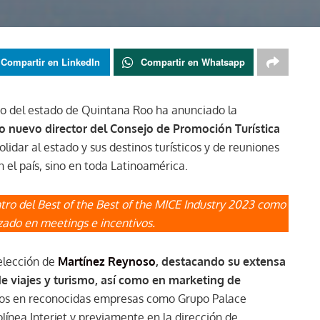
Compartir en LinkedIn
Compartir en Whatsapp
rno del estado de Quintana Roo ha anunciado la
nuevo director del Consejo de Promoción Turística
olidar al estado y sus destinos turísticos y de reuniones
 el país, sino en toda Latinoamérica.
ro del Best of the Best of the MICE Industry 2023 como
izado en meetings e incentivos.
elección de
Martínez Reynoso
, destacando su extensa
de viajes y turismo, así como en marketing de
dos en reconocidas empresas como Grupo Palace
línea Interjet y previamente en la dirección de