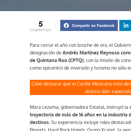
5
Compartir en Facebook
COMPARTIDO
Para cerrar el año con broche de oro, el Gobie
designación de
Andrés Martínez Reynoso como 
de Quintana Roo (CPTQ)
, con la misión de cons
como epicentro de inversión y turismo no sólo en
Cabe destacar que el Caribe Mexicano está dent
destino líder especial
Mara Lezama, gobernadora Estatal, instruyó la 
trayectoria de más de 16 años en la industria 
destinos.
Su experiencia incluye roles destaca
Resorts, Hard Rock Hotels; Grupo Xcaret, la aero