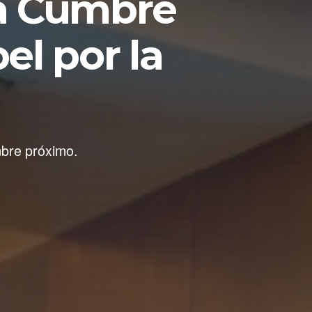
la Cumbre
l por la
mbre próximo.