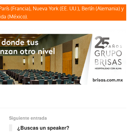
ís (Francia), Nueva York (EE. UU.), Berlín (Alemania) y
da (México).
Siguiente entrada
¿Buscas un speaker?