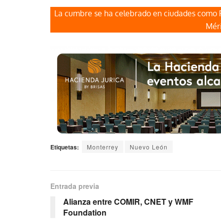
La cumbre se ha celebrado en ciudades como Par
Méri
Etiquetas:
Monterrey
Nuevo León
Entrada previa
Alianza entre COMIR, CNET y WMF
Foundation