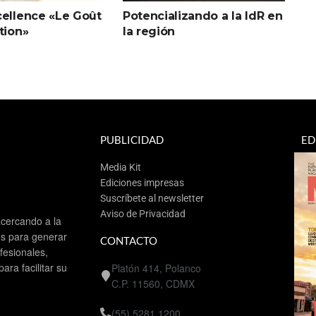
cellence «Le Goût
Potencializando a la IdR en
tion»
la región
PUBLICIDAD
ED
Media Kit
Ediciones impresas
Suscríbete al newsletter
Aviso de Privacidad
cercando a la
es para generar
CONTACTO
esionales,
ra facilitar su
Platón 414, Polanco
C.P. 11560, CDMX
(55) 5281 1200