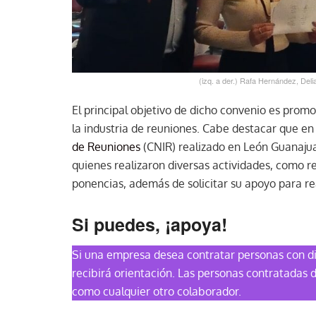
(izq. a der.) Rafa Hernández, Del
El principal objetivo de dicho convenio es promo
la industria de reuniones. Cabe destacar que en
de Reuniones
(CNIR) realizado en León Guanaju
quienes realizaron diversas actividades, como rec
ponencias, además de solicitar su apoyo para rea
Si puedes, ¡apoya!
Si una empresa desea contratar personas con 
recibirá orientación. Las personas contratadas d
como cualquier otro colaborador.