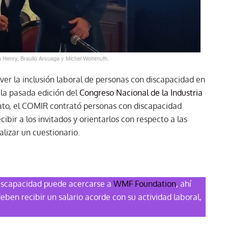
ia Henry, Braulio Arsuaga y Michel Wohlmuth.
ver la inclusión laboral de personas con discapacidad en
 la pasada edición del
Congreso Nacional de la Industria
ato, el COMIR contrató personas con discapacidad
ibir a los invitados y orientarlos con respecto a las
lizar un cuestionario.
discapacidad puede acercarse a
WMF Foundation
, ahí
eben recibir un salario acorde con su actividad laboral,