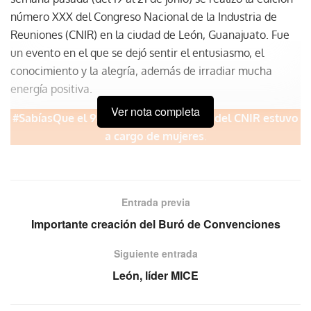
número XXX del Congreso Nacional de la Industria de
Reuniones (CNIR) en la ciudad de León, Guanajuato. Fue
un evento en el que se dejó sentir el entusiasmo, el
conocimiento y la alegría, además de irradiar mucha
energía positiva.
Ver nota completa
#SabíasQue el 98% de la organización del CNIR estuvo
a cargo de mujeres
.
En el marco del
CNIR
se realizaron sesiones educativas en
las que se presentaron speakers de la talla de Holly
Ransom, líder global experta en innovación; Ryan Minton,
Entrada previa
creador de experiencias; Leonardo de Lozane, músico,
Importante creación del Buró de Convenciones
compositor y comunicador, e Inés Sáinz, quien contagió a
Siguiente entrada
los presentes su entusiasmo y relató una historia con
anécdotas muy entretenidas para destacar cómo con
León, líder MICE
determinación, visualización y, sobre todo, acción, todos
los sueños son posibles.