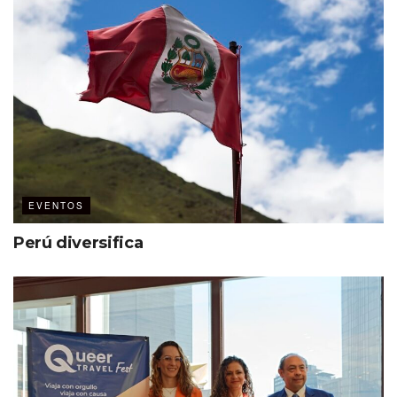
En el marco del CNIR, el Centro Internacional de
Congresos de Yucatán recibió el Certificado de
Competitividad Global por parte de PCO Meetings
México.
Tuvo lugar la presentación del libro “30 ediciones, un
legado: celebrando nuestro CNIR”.
Se develó una placa conmemorativa en honor al 45
aniversario de Poliforum León.
EVENTOS
Perú diversifica
#SabíasQue la edición número XXXI del CNIR se
realizará en Tampico, Tamaulipas.
#JuntosSomosMásFuertes
Otras acciones que está impulsando el COMIR y se espera