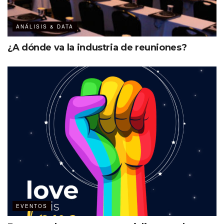
León, destino con vocación MICE
ANÁLISIS & DATA
Es la 3
ciudad más grande del país
ra
¿A dónde va la industria de reuniones?
Tiene a Poliforum León, uno de los 3 recintos más
grandes de México
Oferta 80 mil m
para reuniones
2
El #CNIR2024, que este año rompió record con 800
asistentes, fue organizado por un equipo de
profesionales de la IDR (industria de reuniones) en
coordinación con las autoridades (estatal y local) y la
cadena de valor del destino; estuvo encabezado por
Michel Wohlmuth, quien preside el Consejo Mexicano
de la Industria de Reuniones (COMIR) desde hace 10
meses.
EVENTOS