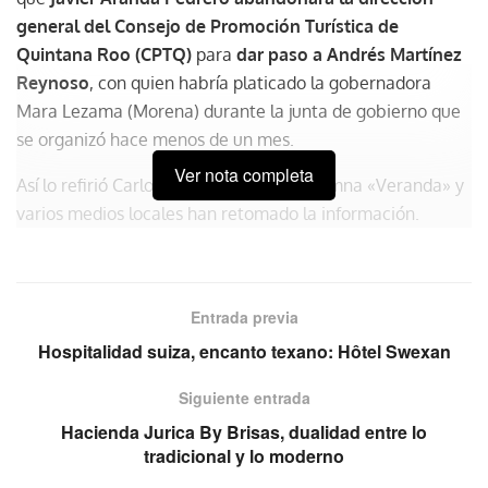
general del Consejo de Promoción Turística de
Quintana Roo (CPTQ)
para
dar paso a Andrés Martínez
Reynoso
, con quien habría platicado la gobernadora
Mara Lezama (Morena) durante la junta de gobierno que
se organizó hace menos de un mes.
Ver nota completa
Así lo refirió Carlos Velázquez en su columna «Veranda» y
varios medios locales han retomado la información.
La incertidumbre comenzó desde el pasado mes de
septiembre, cuando un periódico local habló de la posible
llegada de Artemio Santos – presidente de los hoteleros –
Entrada previa
al organismo y de
la importancia de conservar la
Hospitalidad suiza, encanto texano: Hôtel Swexan
continuidad en los proyectos del CPTQ
,
Siguiente entrada
independientemente de quien tomara el liderazgo.
Hacienda Jurica By Brisas, dualidad entre lo
Sorpresiva salida
tradicional y lo moderno