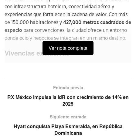
con infraestructura hotelera, conectividad aérea y
experiencias que fortalecen la cadena de valor. Con más
de 150,000 habitaciones y
427,000 metros cuadrados de
espacio
para convenciones, la ciudad ofrece un entorno
donde ocio y negocios se integran en un mismo destino.
Ver nota completa
Vivencias exclusivas
Glittering Lights en Las Vegas Motor Speedway atrae a
familias y grupos corporativos con un recorrido de
millones de luces, ideal para actividades de integración.
Entrada previa
Holiday Adventure en Las Vegas Ballpark – Enchant
Christmas ofrece el laberinto de luces más grande del
RX México impulsa la IdR con crecimiento de 14% en
2025
mundo, pista de hielo y Santa’s Landing, espacios que
pueden convertirse en escenarios para eventos
Siguiente entrada
temáticos. El nuevo Fontainebleau Las Vegas suma
Hyatt conquista Playa Esmeralda, en República
sofisticación con Oasis Ice Rink y propuestas
Dominicana
gastronómicas de temporada, mientras el Conservatorio