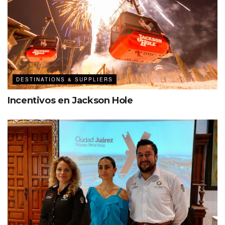
Etiquetas:
Destacados
Las Vegas
DESTINATIONS & SUPPLIERS
Incentivos en Jackson Hole