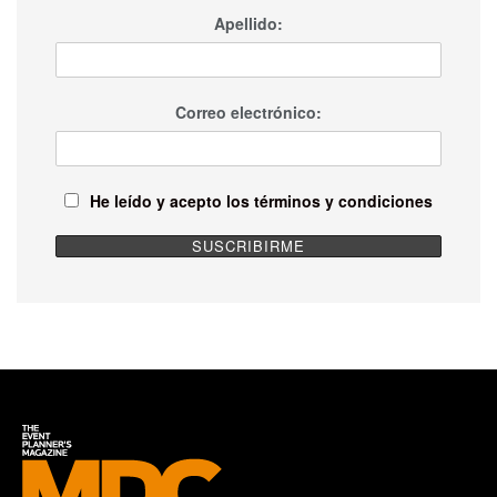
Apellido:
Una publicación compartida por Hilton Vallarta Riviera All-Inclusive Resort (@hiltonvallartariviera)
+ info de Hilton Vallarta Riviera All-Inclusive Resort
aquí
.
Correo electrónico:
He leído y acepto los términos y condiciones
Etiquetas:
Hilton Vallarta Riviera
Puerto Vallarta