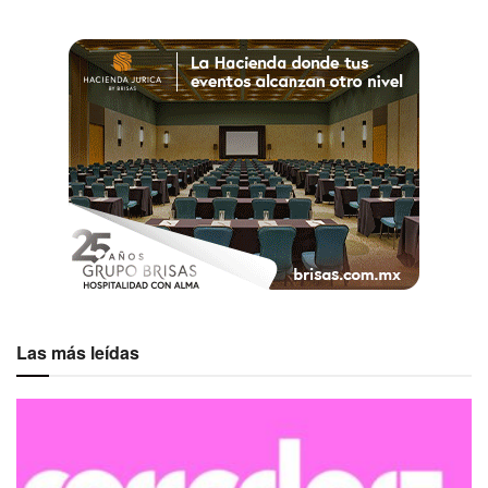
Una publicación compartida por Hilton Vallarta Riviera All-Inclusive Resort (@hiltonvallartariviera)
Todos los paquetes incluyen:
Ceremonia simbólica
Asientos para invitados
Las más leídas
Bouquet(s) y/o boutonniere(s) para la pareja
Pastel de boda
Brindis con vino espumoso
Recepción de 1 hr con barra libre y entremeses