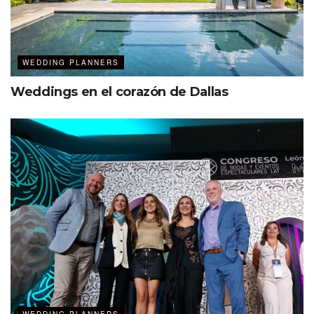
WEDDING PLANNERS
Weddings en el corazón de Dallas
Su equipo de wedding planners certificado hará realidad
el sueño de la pareja, y ponen a su disposición cuatro
paquetes nupciales:
Signature