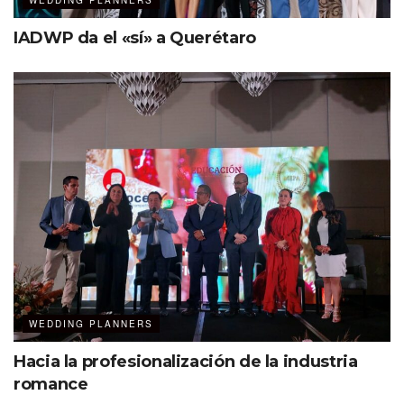
Devotion
WEDDING PLANNERS
Cherish
IADWP da el «sí» a Querétaro
Cherish captured
WEDDING PLANNERS
Ver esta publicación en Instagram
Hacia la profesionalización de la industria
romance