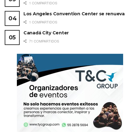
1 COMPARTIDOS
1,200 personas, su capacidad
Los Angeles Convention Center se renueva
1 COMPARTIDOS
Canadá City Center
71 COMPARTIDOS
Hilton Vallarta Riviera All-
Inclusive Resort
444 habitaciones
+2,900 m
para eventos y reuniones
2
7 restaurantes
5 bares
Spa & gym Enclave Lounge, servicio exclusivo