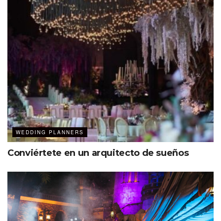
exclusiva con
MDC – The Event Planner´s Magazine
.
Para obtener esta certificación, el equipo de Hilton
Vallarta Riviera All-Inclusive Resort creó un
business case
y se sometió a una auditoria detallada de sus procesos,
desde la operación, la oferta de alimentos y bebidas, las
herramientas de medición para la satisfacción del cliente,
hasta las finanzas. La evaluación duró dos días y estuvo a
cargo de Camelú Millán, presidente de Bodas ABC
capítulo México.
WEDDING PLANNERS
Conviértete en un arquitecto de sueños
Weddings by Hilton
El resort cuenta con diferentes escenarios para decir ¡sí,
acepto!, entre ellos: