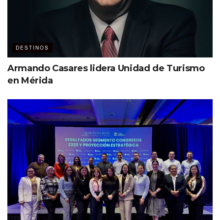
cultura y naturaleza para descubrir y disfrutar.
Bogotá reúne la magia de todo un país, ¡En Bogotá Nos
Vemos!
DESTINOS
Armando Casares lidera Unidad de Turismo
en Mérida
Etiquetas:
Bureau de Convenciones de Bogotá
Colombia