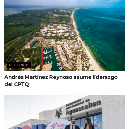
Women Deliver Region 2023
Foro Mundial de Ciudades y Territorios de Paz 2023
V Juegos Parapanamericanos Juveniles 2023
AdventureNext 2023 -ATTA-
Routes Americas 2024, entre otros.
DESTINOS
Andrés Martínez Reynoso asume liderazgo
del CPTQ
Ciudad de Bogotá