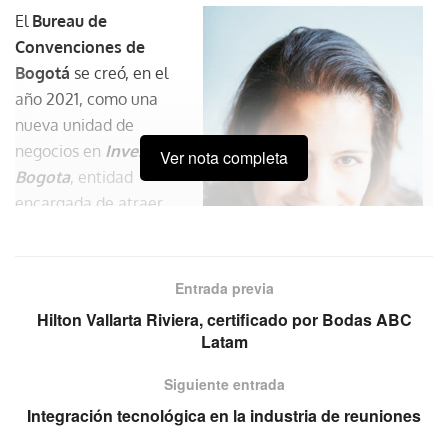
El
Bureau de
Convenciones de
Bogotá
se creó, en el
año 2021, como una
nueva unidad de
negocios en
Invest in
Ver nota completa
Bogota
, entidad
encargada de atraer
inversión extranjera
directa de alto impacto,
así como reuniones y
Entrada previa
eventos de talla
Hilton Vallarta Riviera, certificado por Bodas ABC
mundial para Bogotá
Latam
Paola Piza Cossio, gerente del Greater
Región. Ello, en aras de
Bogota Convention Bureau
Siguiente entrada
contribuir al desarrollo
socioeconómico y a la competitividad territorial.
Integración tecnológica en la industria de reuniones