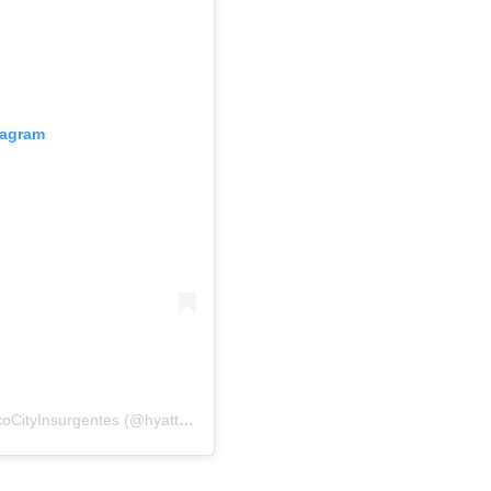
tagram
Una publicación compartida por HyattRegencyMexicoCityInsurgentes (@hyattregencyinsurgentes)