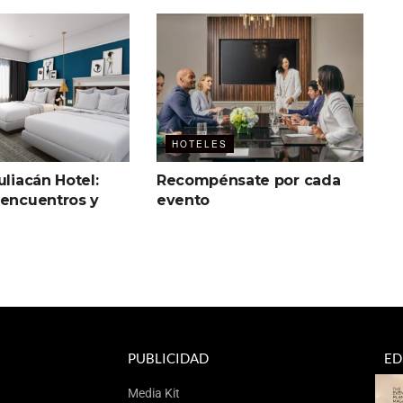
HOTELES
uliacán Hotel:
Recompénsate por cada
 encuentros y
evento
PUBLICIDAD
ED
Media Kit