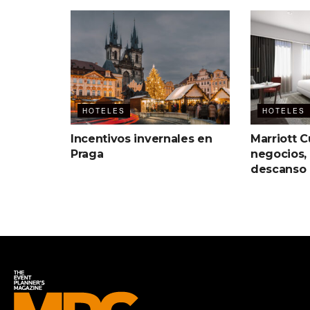
HOTELES
HOTELES
Incentivos invernales en
Marriott C
Praga
negocios,
descanso