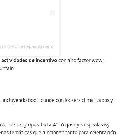
spen (@whiteelephantaspen)
a
actividades de incentivo
con alto factor wow:
ountain
l, incluyendo boot lounge con lockers climatizados y
vor de los grupos.
LoLa 41° Aspen
y su speakeasy
cenas temáticas que funcionan tanto para celebración