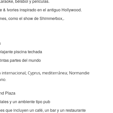
araoke, béisbol y películas.
 & Ivories inspirado en el antiguo Hollywood.
iones, como el show de Shimmerbox,.
s
elajante piscina techada
tintas partes del mundo
na internacional; Cyprus, mediterránea; Normandie
ano.
and Plaza
ciales y un ambiente tipo pub
les que incluyen un café, un bar y un restaurante