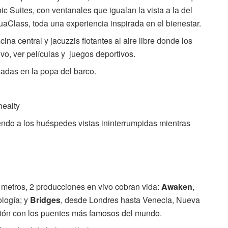
ic Suites, con ventanales que igualan la vista a la del
Class, toda una experiencia inspirada en el bienestar.
na central y jacuzzis flotantes al aire libre donde los
o, ver películas y juegos deportivos.
cadas en la popa del barco.
healty
endo a los huéspedes vistas ininterrumpidas mientras
 metros, 2 producciones en vivo cobran vida:
Awaken
,
ología; y
Bridges
, desde Londres hasta Venecia, Nueva
ción con los puentes más famosos del mundo.