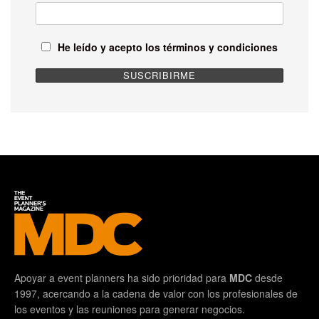
Martin Eade, Vibe, empresa proveedora
de tecnología de búsqueda y reserva de
viajes.
He leído y acepto los términos y condiciones
Con información de:
belverapartners
Etiquetas:
Destacados
hiper personalización
Apoyar a event planners ha sido prioridad para
MDC
desde
1997, acercando a la cadena de valor con los profesionales de
los eventos y las reuniones para generar negocios.