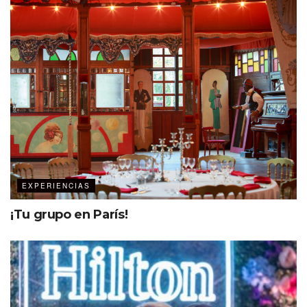
servicio a los viajeros.
El cliente como centro
«El objetivo es crear estrategias que
hagan que cada huésped se sienta
especial y único, en lugar de
sentirse como un miembro anónimo
de un segmento de mercado
genérico. Pero antes de que las
EXPERIENCIAS
compañías puedan lograr la hiper-
personalización, necesitan cambiar
¡Tu grupo en París!
su enfoque del producto al cliente,
desarrollando una estrategia
centrada en él. El aprovechamiento
de los datos les ayudará a
comprender exactamente quiénes