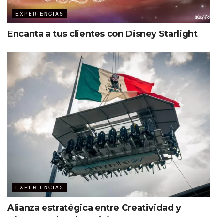
liberarán a los hoteleros de diversas tareas.
EXPERIENCIAS
«La automatización permitirán a los
Encanta a tus clientes con Disney Starlight
hoteleros crear procesos
predecibles y confiables para que
retiren sus manos del teclado y
creen interacciones humanas
únicas. En Cloudbeds, estamos
avanzando hacia un mundo donde
las automatizaciones impulsadas
por IA registren a los huéspedes,
envíen correos electrónicos para
reservas de último minuto, agreguen
notas para el servicio de limpieza
cuando llegue un huésped VIP y
EXPERIENCIAS
creen informes detallados con
Alianza estratégica entre Creatividad y
información que conduzca a