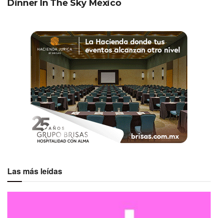
Dinner In The Sky México
decisiones mejores. Cuando los días
de un hotelero se vuelvan menos
manuales, la experiencia
personalizada de sus huéspedes se
elevará».
La hiper-personalización probablemente conducirá a una
mayor precisión y optimización en áreas como la fijación
de precios. Koert Grasveld de Terrapay, dice que las
compañías deben prepararse con las tecnologías
adecuadas cuando se trata del efecto secundario en sus
pagos de facturación.
«Las soluciones de pago
Las más leídas
inteligentes que pueden manejar
cambios de precios en tiempo real,
complejos y a micro nivel son lo que