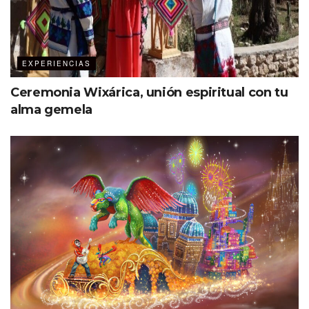
a menudo es difícil, pero si son
suscriptores y, por lo tanto, están
registrados y usando herramientas
de búsqueda dentro de tu
EXPERIENCIAS
plataforma, aprendes más sobre sus
Ceremonia Wixárica, unión espiritual con tu
necesidades. Esto hace que sea un
alma gemela
poco más fácil crear experiencias de
viaje atractivas y se concrete la
reserva. Y esto es solo el
comienzo.»
Automatización = experiencia elevada
Otra forma en que la inteligencia artificial puede permitir
la hiper-personalización es a través de la automatización.
Adam Harris, cofundador y CEO de Cloudbeds, plataforma
tecnológica hotelera, señala que las herramientas de
automatización impulsadas por inteligencia artificial