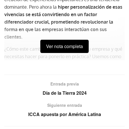
dominante. Pero ahora la
hiper personalización de esas
vivencias se está convirtiendo en un factor
diferenciador crucial, prometiendo revolucionar la
forma en que las empresas interactúan con sus
clientes.
Ver nota completa
¿Cómo este cambio podría beneficiar a tu empresa y qué
necesitas hacer para ponerlo en práctica? Usemos como
ejemplo al segmento turístico y de hospitalidad que lleva
unos pasos adelantados en el camino.
Entrada previa
Tecnología como aliado
Día de la Tierra 2024
La hiper-personalización va más allá de hacer las cosas a
la medida, ya que implica un nuevo estilo de
Siguiente entrada
segmentación que depende de aprovechar cantidades de
ICCA apuesta por América Latina
data nunca antes vista. Gran parte de estos datos se
obtienen en tiempo real. Como conocer y atender los