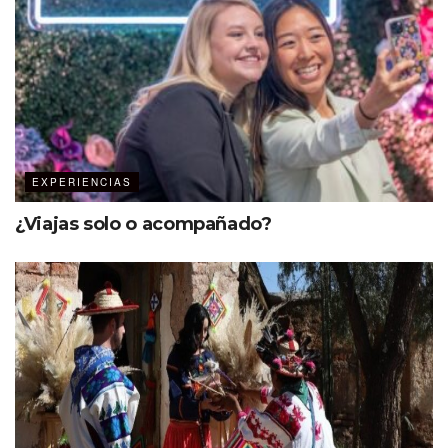
son, cómo se comportan y qué
esperan cuando vienen a
hospedarse en un hotel o viajar en
una aerolínea específica.»
Rubén Sánchez, CEO de la plataforma
líder de gestión de ingresos hoteleros
EXPERIENCIAS
BEONx.
¿Viajas solo o acompañado?
Claramente, el éxito depende de acceder a los datos de
tus clientes para anticipar sus necesidades y una forma
de acercarse a lograrlo es ofreciendo servicios de
suscripción, obteniendo así más información sobre el
usuario. Janis Dzenis, del sitio web WayAway, señala que:
«Convencer a los consumidores
para que compartan sus información