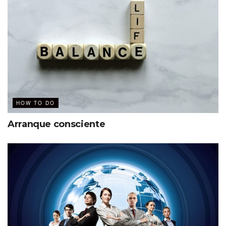
Demuestra a tus colaboradores que sus acciones
impactan la vida de otros
Invierte en tu capacitación y la de tus colaboradores
No los culpes de tu fracaso, asume tu responsabilidad
e involúcralos en el desarrollo
Si vas a invertir en tecnología asesórate con expertos
para incorporarla de la mejor manera
HOW TO DO
Lo más importante, cambia tu mentalidad
Arranque consciente
Actúa de manera distinta para tener resultados
diferentes
23 centímetros de emprendimiento
Nicolás Robles comparte esta guía para contribuir a que
los emprendedores impulsen sus proyectos. En estas hojas
comparte cómo es el camino de quienes se aventuran en
nuevos proyectos y cuáles son las caídas principales. “En