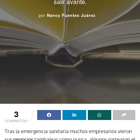
salir avante.
por
Nancy Fuentes Juárez
3
COMPARTIDO
Tras la emergencia sanitaria muchos empresarios vieron
sus
negocios
tambalear como nunca, algunos sortearon el