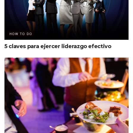
este libro comparto historias que revelan lo que he hecho
bien y no tan bien, y comparto caminos para avanzar más
rápido…a los once años quedé huérfano de padre y los
negocios me ayudaron a salir adelante” comparte el autor
HOW TO DO
de
23 centímetros de emprendimiento
.
5 claves para ejercer liderazgo efectivo