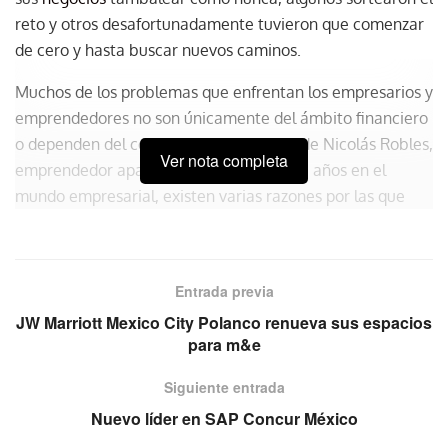
reto y otros desafortunadamente tuvieron que comenzar
de cero y hasta buscar nuevos caminos.
Muchos de los problemas que enfrentan los empresarios y
emprendedores no son únicamente del ámbito financiero
o dependen del contexto social. A decir de Nicolás Robles,
Ver nota completa
emprendedor apasionado con más de 20 años en el
mundo empresarial, existen varias razones por las que
fallan quienes inician un negocio, o bien se estancan las
empresas.
Entrada previa
JW Marriott Mexico City Polanco renueva sus espacios
para m&e
Siguiente entrada
Nuevo líder en SAP Concur México