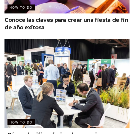
HOW TO DO
Conoce las claves para crear una fiesta de fin
de año exitosa
Nicolás escribió esta guía – que más bien busca ser un
mentor dispuesto a acompañar de la mano a empresarios
y emprendedores – a lo largo de siete años, pero fue este
2023 que se decidió a terminarlo con el firme objetivo de
compartir, inspirar, aportar y transformar con su historia
de vida.
“Hay que animarse a emprender a
pesar de las dificultades, tampoco
es necesaria una gran cantidad de
dinero sino ganas, una visión clara y
planeación eficaz”.
HOW TO DO
Nicolás Robles