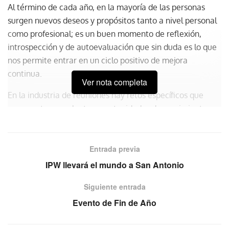
Al término de cada año, en la mayoría de las personas
surgen nuevos deseos y propósitos tanto a nivel personal
como profesional; es un buen momento de reflexión,
introspección y de autoevaluación que sin duda es lo que
nos permite entrar en un ciclo positivo de mejora
continua.
Ver nota completa
En la industria de reuniones hay retos específicos que
representan excelentes oportunidades de crecimiento,
entendiendo que la clave para evolucionar y madurar
reside en la congruencia de los pensamientos, las
estrategias y las acciones; si un propósito no llega a la
Entrada previa
etapa de implementación o por lo menos de prueba,
IPW llevará el mundo a San Antonio
entonces es solamente una idea.
Siguiente entrada
Considero que los principales propósitos generales a
Evento de Fin de Año
lograr para cualquiera que sea parte de nuestra Industria
son: