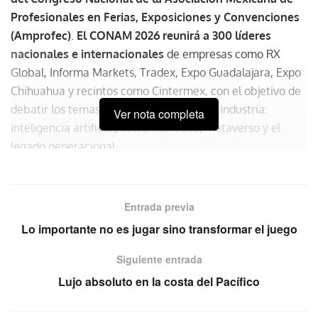
Profesionales en Ferias, Exposiciones y Convenciones
(Amprofec)
.
El CONAM 2026 reunirá a 300 líderes
nacionales e internacionales
de empresas como RX
Global, Informa Markets, Tradex, Expo Guadalajara, Expo
Chihuahua y recintos como Cintermex, con el objetivo de
debatir los temas más importantes de la industria:
Ver nota completa
inteligencia artificial, sustentabilidad, metaverso y el
legado generacional.
Entrada previa
Lo importante no es jugar sino transformar el juego
Siguiente entrada
Lujo absoluto en la costa del Pacífico