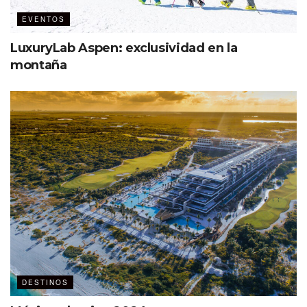
EVENTOS
Lisette Sierra Ramos
, Cintermex
LuxuryLab Aspen: exclusividad en la
David Manllo
, OCV Monterrey
montaña
Mauricio Magdaleno
, Clúster de Turismo de
Monterrey
Jorge Arizmendi
, Trade Show Factory
Hugo Lozano
, Airó
Julio César Bojórquez
, Amprofec nacional
La importancia del CONAM 2026 radica en la posibilidad
de promover a Monterrey como destino de reuniones a
nivel nacional, incrementando las posibilidades de atraer,
e inspirar la creación y desarrollo de nuevos eventos.
DESTINOS