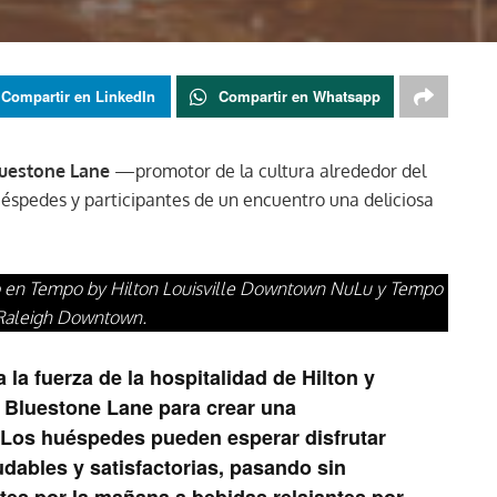
Compartir en LinkedIn
Compartir en Whatsapp
luestone Lane
—promotor de la cultura alrededor del
uéspedes y participantes de un encuentro una deliciosa
o en Tempo by Hilton Louisville Downtown NuLu y Tempo
 Raleigh Downtown.
a fuerza de la hospitalidad de Hilton y
e Bluestone Lane para crear una
 Los huéspedes pueden esperar disfrutar
dables y satisfactorias, pasando sin