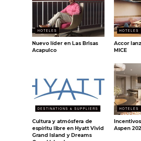
HOTELES
HOTELES
Nuevo líder en Las Brisas
Accor lan
Acapulco
MICE
DESTINATIONS & SUPPLIERS
HOTELES
Cultura y atmósfera de
Incentivo
espíritu libre en Hyatt Vivid
Aspen 20
Grand Island y Dreams