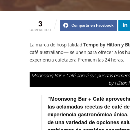
3
Compartir en Facebook
COMPARTIDO
La marca de hospitalidad
Tempo by Hilton y B
café australiano— se unen para ofrecer a los h
experiencia cafetalera Premium las 24 horas.
Moonsong Bar + Café abrirá sus puertas primer
by Hilton
“Moonsong Bar + Café aprovecha l
las aclamadas recetas de café d
experiencia gastronómica única.
de una variedad de opciones salu