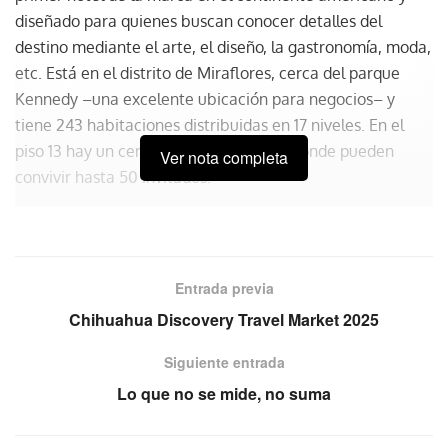
diseñado para quienes buscan conocer detalles del
destino mediante el arte, el diseño, la gastronomía, moda,
etc. Está en el distrito de Miraflores, cerca del parque
Kennedy –una excelente ubicación para negocios– y
tiene 243 habitaciones distribuidas en 17 niveles. En el
piso 13 hay un centro entretenimiento donde pueden
Ver nota completa
convivir hasta 50 invitados.
“El nhow Lima es un hotel en el que
cada rincón genera una experiencia.
Esta es una marca disruptiva, sin
Entrada previa
reglas y que más bien se adapta a
Chihuahua Discovery Travel Market 2025
cada entorno”
Siguiente entrada
Carolina Gómez, directora de Marketing y
Lo que no se mide, no suma
Negocios nhow Lima