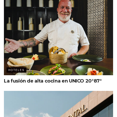
Ideal para MICE
El nuevo nhow Lima tiene también es ideal para atender
a la industria de los eventos (corporativos y sociales) pues
tiene once salas multifuncionales divididas en 700 metros
cuadrados. Están ubicadas en el tercer piso y tienen una
capacidad máxima para 600 personas.
Aquí
+ info sobre el lugar.
HOTELES
La fusión de alta cocina en UNICO 20°87°
Minor Hotels sigue en expansión
El grupo hotelero internacional continúa su robusta