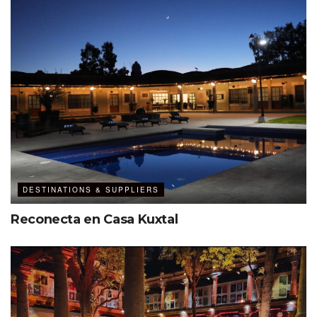
cultura mexicana, muestra de ello es la puerta principal,
hecha a mano por artesanos michoacanos (de Cherán);
así como la chimenea de cobre –situada en la sala
principal de la casa–, llevada desde
Santa Clara del
Cobre
,
Michoacán
.
Gracias a su versatilidad, espacios y dimensiones, este
venue se ha posicionado entre los predilectos para
celebrar bodas y eventos corporativos. Además, se ubica
a 10 minutos del
Valle de Guadalupe
y a 10 minutos de la
ciudad de Ensenada.
DESTINATIONS & SUPPLIERS
Reconecta en Casa Kuxtal