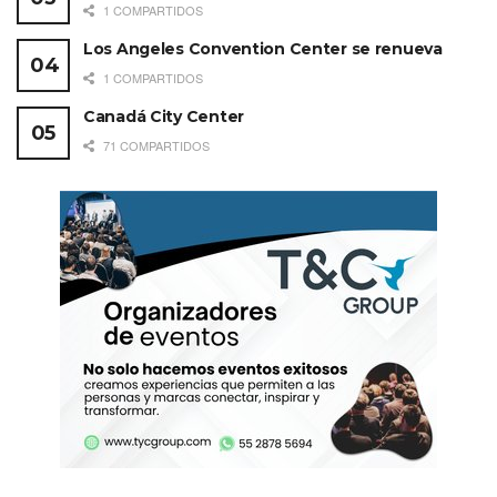
+ SERVICIOS
1 COMPARTIDOS
Mariachi
Los Angeles Convention Center se renueva
1 COMPARTIDOS
Música clásica
Canadá City Center
Música en vivo
71 COMPARTIDOS
Show de fuegos artificiales
Fuente de chocolate
Tornaboda
Valet parking
CONÓCELA
Carretera Tijuana-Ensenada
Km. 99.75, CP 22760
Ensenada, B.C., México
Tel: 646 178 8486