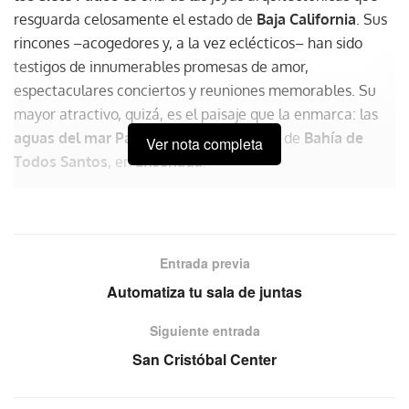
resguarda celosamente el estado de
Baja California
. Sus
rincones –acogedores y, a la vez eclécticos– han sido
testigos de innumerables promesas de amor,
espectaculares conciertos y reuniones memorables. Su
mayor atractivo, quizá, es el paisaje que la enmarca: las
aguas del mar Pacífico
y los acantilados de
Bahía de
Ver nota completa
Todos Santos
, en
Ensenada
.
Entrada previa
Automatiza tu sala de juntas
Siguiente entrada
San Cristóbal Center