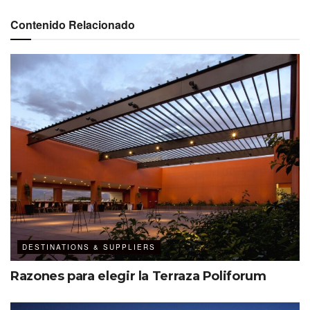
Contenido Relacionado
Con más de 700 m² de extensión, la mansión fue
remodelada recientemente. La decoración, a cargo de
Martha Ramírez
, destaca por los tonos terrosos en su
mobiliario, detalles de herrería y tapicería. Algunos
artículos que sobresalen son tapetes persas antiguos,
pinturas de
Aurelio Pescina
y esculturas en bronce de
Heriberto Juárez
.
A DETALLE
750 m²
5 suites (2 huéspedes por habitación)
DESTINATIONS & SUPPLIERS
7 patios
Razones para elegir la Terraza Poliforum
Cada espacio atesora historias y refleja pasión por la