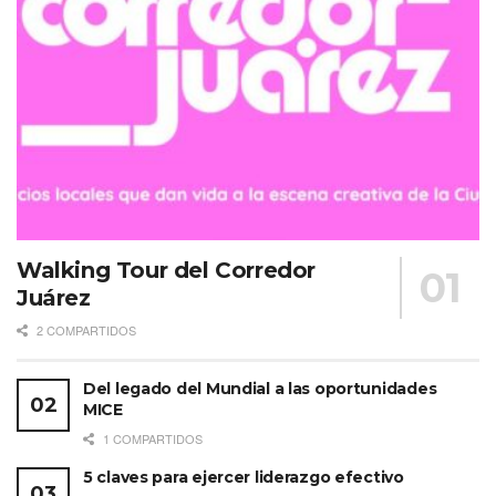
De estructura circular, con un patio central y cubierta por
enormes ventanales, la mansión también incluye una
casa de muñecas de dos pisos, una cancha de croquet
iluminada, alberca con vista al océano y un carrusel
antiguo junto a una arboleda de eucaliptos.
Walking Tour del Corredor
Juárez
2 COMPARTIDOS
Del legado del Mundial a las oportunidades
MICE
1 COMPARTIDOS
5 claves para ejercer liderazgo efectivo