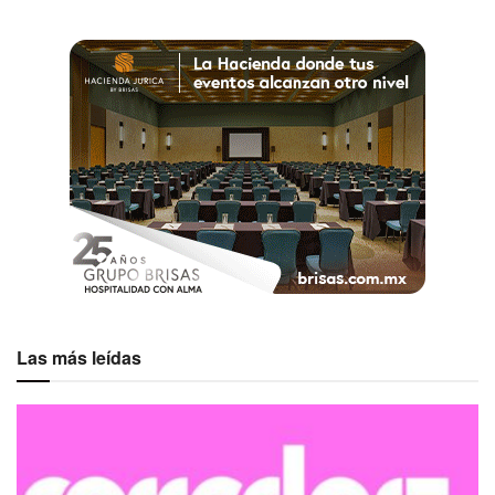
por El Rey Sol (corporativo al que
pertenece la casa), es la única
restricción del venue.
PA’ QUE TE CASES
Banquete para 100 personas (3 tiempos)
Bar mexicano (1 hr)
Mobiliario
Descorche
5 hrs de servicio
Las más leídas
5 hrs de música (Dj)
Impuestos
Y más…