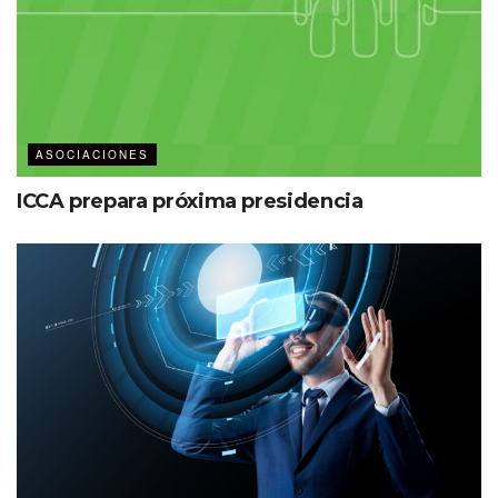
la neuroinclusión
Para Gladys, hablar y explicar qué es la neurodiversidad y
las prácticas neuroinclusivas fomenta una cultura de
comprensión, lo que al mismo tiempo hace que cada
detalle de un evento sea diseñado con empatía y cuidado,
ASOCIACIONES
derivando en un encuentro exitoso para todos.
ICCA prepara próxima presidencia
“Los esfuerzos hacia la inclusión
van más allá de ajustes temporales,
representan un cambio profundo en
cómo la industria MICE concibe y,
sobre todo, implementa acciones de
inclusión. Es menester pensar en
qué significa realmente ser
inclusivos para replantear este
concepto y establecer un nuevo
estándar sobre el cual podamos