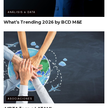
seguir innovando y avanzando”.
ANÁLISIS & DATA
Gladys O´Mahony
What’s Trending 2026 by BCD M&E
ASOCIACIONES