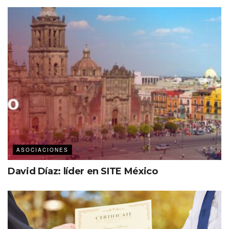
entornos para las comunidades neurodivergentes, es
decir, entornos que se ajusten a seres humanos que
perciben la vida de una manera distinta, como las
personas con autismo, TDAH, dislexia u otras variaciones
cognitivas.
ASOCIACIONES
David Díaz: líder en SITE México
Estas son algunas iniciativas que están marcando una