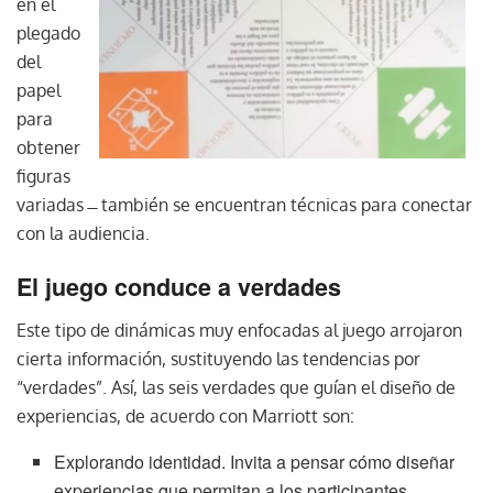
en el
plegado
del
papel
para
obtener
figuras
variadas ̶ también se encuentran técnicas para conectar
con la audiencia.
El juego conduce a verdades
Este tipo de dinámicas muy enfocadas al juego arrojaron
cierta información, sustituyendo las tendencias por
“verdades”. Así, las seis verdades que guían el diseño de
experiencias, de acuerdo con Marriott son:
Explorando identidad. Invita a pensar cómo diseñar
experiencias que permitan a los participantes