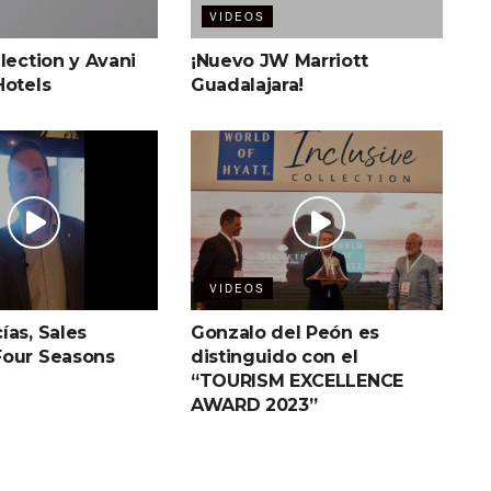
VIDEOS
lection y Avani
¡Nuevo JW Marriott
Hotels
Guadalajara!
VIDEOS
ías, Sales
Gonzalo del Peón es
our Seasons
distinguido con el
“TOURISM EXCELLENCE
AWARD 2023”