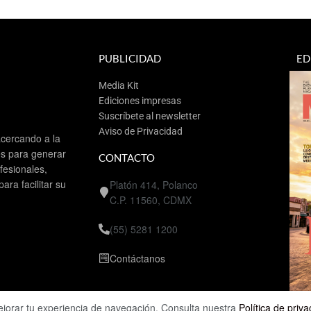
PUBLICIDAD
ED
Media Kit
Ediciones impresas
Suscríbete al newsletter
Aviso de Privacidad
cercando a la
es para generar
CONTACTO
esionales,
ra facilitar su
Platón 414, Polanco
C.P. 11560, CDMX
(55) 5281 1200
Contáctanos
ejorar tu experiencia de navegación. Consulta nuestra
Política de priv