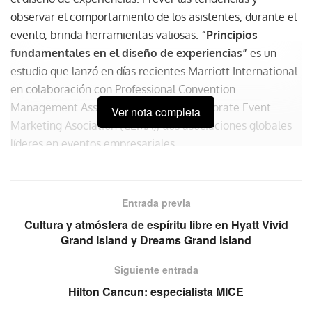
observar el comportamiento de los asistentes, durante el
evento, brinda herramientas valiosas.
“Principios
fundamentales en el diseño de experiencias”
es un
estudio que lanzó en días recientes Marriott International
en colaboración con Professional Convention
Management Association (
PCMA
) y Corporate Event
Ver nota completa
Marketing Asociation (
CEMA
), dos asociaciones globales
líderes en eventos empresariales.
Entrada previa
Cultura y atmósfera de espíritu libre en Hyatt Vivid
Grand Island y Dreams Grand Island
Siguiente entrada
Hilton Cancun: especialista MICE