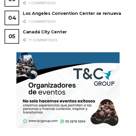
1 COMPARTIDOS
compartiendo con ellos durante el evento.
Los Angeles Convention Center se renueva
Comprender la condición humana para mejorar la
1 COMPARTIDOS
respuesta a los cambios.
Canadá City Center
Medir las emociones de la gente y conocer sus
71 COMPARTIDOS
creencias para comprender su comportamiento en un
contexto determinado. Pensar en cuál es la mejor
manera de medir su estado emocional.
Incluir el juego para catalizar el contenido, formar
equipos, definir una cultura, introducir nuevas ideas,
sintetizar el aprendizaje y generar alegría. Crear
espacios especialmente para jugar y que sea lo
primero, privilegiando la experimentación, la
curiosidad y el probar. En un mundo donde
predomina el estrés, el juego es una oportunidad para
la concientización, reflexión, conexión y felicidad.