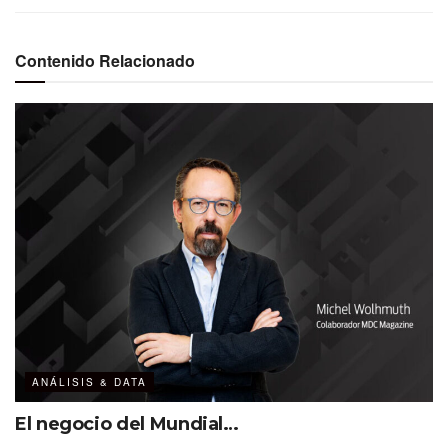
Contenido Relacionado
Dicha investigación, presentada en el marco de
The
Exchange Association Masters Customer Conference
─la
reunión anual de Marriott realizada este año en Phoenix,
Arizona─, contribuye a la comprensión de cómo aplicar la
innovación en las experiencias. El reporte incluido es el
último de una serie de estudios informativos que arrancó
en el año 2015. El proceso inició con tendencias que
culminaron en «verdades,» las cuales son un punto de
referencia para diseñar estrategias realmente efectivas.
Las verdades son estrellas polares
con las que es posible interpretar el
cambio y medir el progreso.
ANÁLISIS & DATA
El negocio del Mundial…
StoryCraftLab (empresa experta en