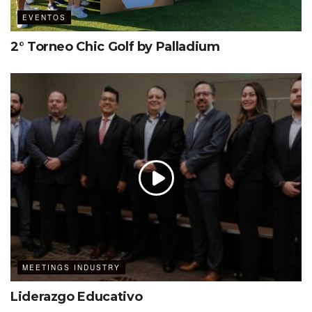
colaboración e innovación.
EVENTOS
Información emocional. Es importante pues las
2° Torneo Chic Golf by Palladium
emociones conducen a comportamientos y a tomar
acción.
El valor de los valores. Para comprender los criterios
del rendimiento y qué es lo que motiva la
participación del público.
Explorando identidad. Muy útil para conectar esas
coincidencias que a la vez nos hacen únicos.
Edificando opciones. Cautivar al público como agente
principal de la experiencia.
Propiciar sentido de pertenencia. Esta nueva
estrategia permite diseñar con intención.
MEETINGS INDUSTRY
Liderazgo Educativo