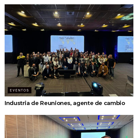
creación de experiencias)
La magia del proceso
La realización de este estudio tuvo un proceso cuidadoso
e innovador, el cual incluyó:
Tendencias
60 entrevistas privadas.
1,987 comentarios.
Exploración del concepto de cambio.
EVENTOS
Pronóstico de los elementos que guiarán las
Industria de Reuniones, agente de cambio
estructuras del diseño de experiencias en años
próximos.
Principios