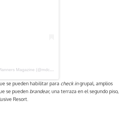
Una publicación compartida por MDC – The Event Planners Magazine (@mdc_magazine)
que se pueden habilitar para
check in
grupal, amplios
 que se pueden
brandear,
una terraza en el segundo piso,
clusive Resort.
s