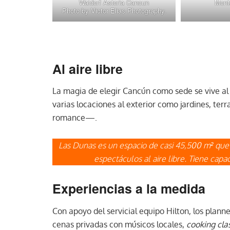
Waldorf Astoria Cancun
Monta
Photo by Victor Elias Photography.
Al aire libre
La magia de elegir Cancún como sede se vive al s
varias locaciones al exterior como jardines, terr
romance—.
Las Dunas es un espacio de casi 45,500 m² que u
espectáculos al aire libre. Tiene ca
Experiencias a la medida
Con apoyo del servicial equipo Hilton, los plan
cenas privadas con músicos locales,
cooking cla