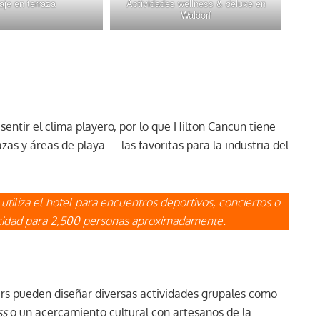
je en terraza
Actividades wellness & deluxe en
Waldorf
entir el clima playero, por lo que Hilton Cancun tiene
azas y áreas de playa —las favoritas para la industria del
tiliza el hotel para encuentros deportivos, conciertos o
pacidad para 2,500 personas aproximadamente.
ners pueden diseñar diversas actividades grupales como
ss
o un acercamiento cultural con artesanos de la