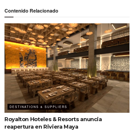
Brickell—, el hotel ofrece 124 habitaciones de ocho
categorías diferentes. Cada una, decorada de manera
Contenido Relacionado
única, cuenta con:
Minibar
WiFi de alta velocidad
Servicio de preparación de camas por la noche
Ducha tipo lluvia
Batas y pantuflas
DESTINATIONS & SUPPLIERS
Royalton Hoteles & Resorts anuncia
reapertura en Riviera Maya