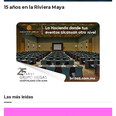
centro de Miami, es el lugar perfecto para disfrutar de
15 años en la Riviera Maya
un buen coctel, bocadillos ligeros y una gran charla
entre amigos o colegas.
Altitude Pool & Lounge. Es un oasis urbano, ubicado
en la terraza de la piscina, que también regala una
hermosa vista al centro de la ciudad. Su menú incluye
snacks
, ensaladas, sándwiches, pastas, pizzas
cerveza, vino y mixología.
Oferta culinaria de SLS Brickell Hotel
Las más leídas
Cabe destacar que SLS Brickell Hotel también ofrece
servicio de catering y banquete
para cualquier tipo de