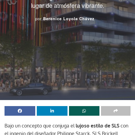
lugar de atmósfera vibrante.
por
Berenice Loyola Chávez
Bajo un concepto que conjuga el
lujoso estilo de SLS
con
el ingenio del diseñador Philippe Starck, SLS Brickell