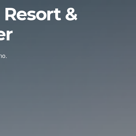
 Resort &
er
no.