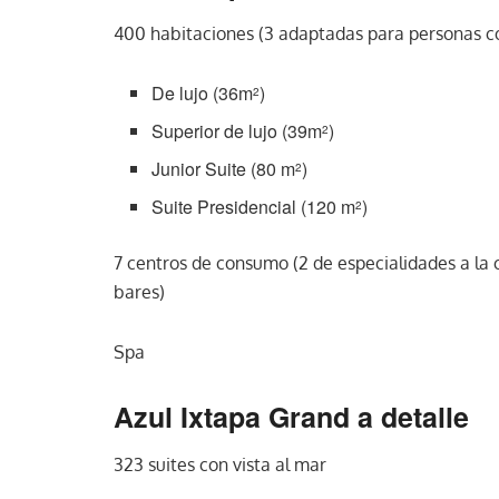
400 habitaciones (3 adaptadas para personas 
De lujo (36m
)
2
Superior de lujo (39m
)
2
Junior Suite (80 m
)
2
Suite Presidencial (120 m
)
2
7 centros de consumo (2 de especialidades a la c
bares)
Spa
Azul Ixtapa Grand a detalle
323 suites con vista al mar