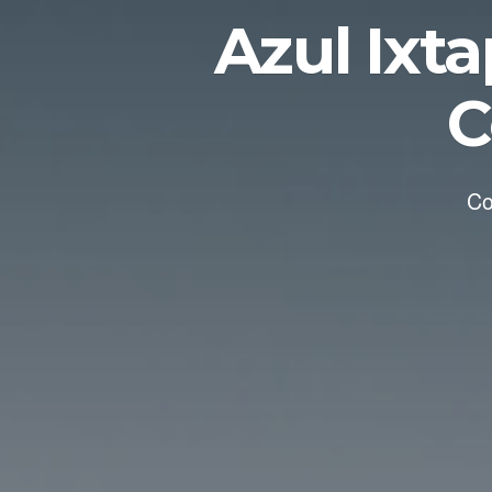
Azul Ixt
C
Co