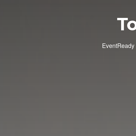
To
EventReady P