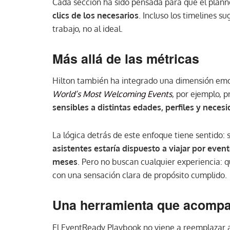
Cada sección ha sido pensada para que el plann
clics de los necesarios
. Incluso los timelines s
trabajo, no al ideal.
Más allá de las métricas
Hilton también ha integrado una dimensión emoc
World’s Most Welcoming Events
, por ejemplo, 
sensibles a distintas edades, perfiles y neces
La lógica detrás de este enfoque tiene sentido:
asistentes estaría dispuesto a viajar por even
meses
. Pero no buscan cualquier experiencia: q
con una sensación clara de propósito cumplido.
Una herramienta que acomp
El EventReady Playbook no viene a reemplazar a