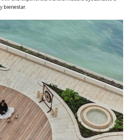
 y
bienestar
.