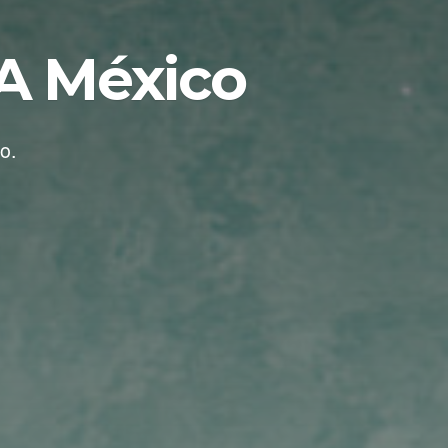
HA México
o.