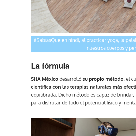
#SabíasQue en hindi, al practicar yoga, la pal
nuestros cuerpos y per
La fórmula
SHA México
desarrolló
su propio método
, el c
científica con las terapias naturales más efect
equilibrada. Dicho método es capaz de brindar, 
para disfrutar de todo el potencial físico y men