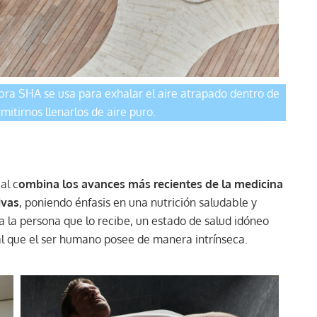
abra SHA se usa para exhalar el aire atrapado dentro de
mitirnos llenarlos de aire puro.
ual c
ombina los avances más recientes de la medicina
ivas
, poniendo énfasis en una nutrición saludable y
a la persona que lo recibe, un estado de salud idóneo
tal que el ser humano posee de manera intrínseca.