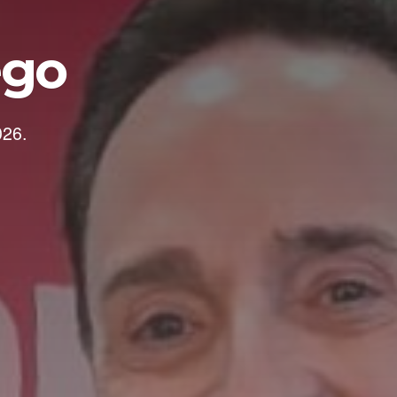
ego
026.