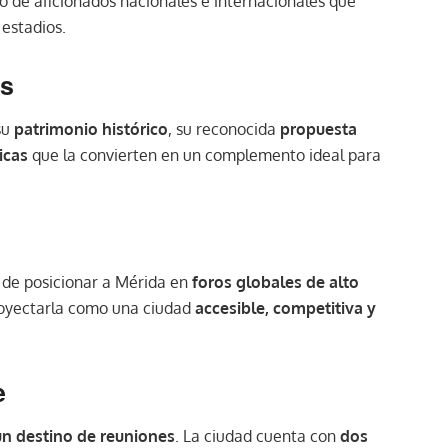
flujo de aficionados nacionales e internacionales que
 estadios.
as
su
patrimonio histórico
, su reconocida
propuesta
icas
que la convierten en un complemento ideal para
a de posicionar a Mérida en
foros globales de alto
 proyectarla como una ciudad
accesible, competitiva y
e
un destino de reuniones
. La ciudad cuenta con
dos