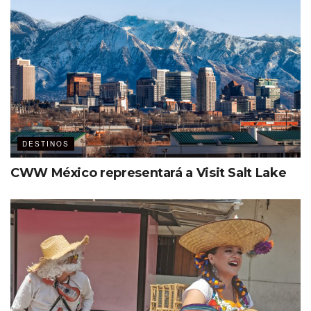
Un mural que trasciende fronteras
Curiosamente, el autor del mural, originario de
Transilvania, residente de Dallas desde hace varios años,
no pudo viajar a México para pintarlo. Su esposa, Cathryn
Colcer, artista y curadora, junto con el equipo de Visit
Dallas, proyectaron el arte en el muro y lo trazaron para
luego darle color en un proceso que tomó tres días.
DESTINOS
CWW México representará a Visit Salt Lake