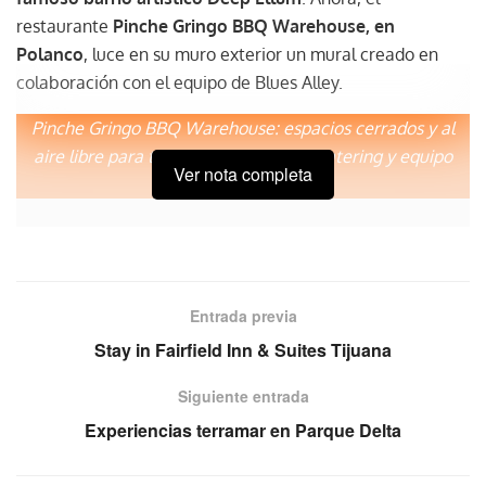
restaurante
Pinche Gringo BBQ Warehouse, en
Polanco
, luce en su muro exterior un mural creado en
colaboración con el equipo de Blues Alley.
Pinche Gringo BBQ Warehouse: espacios cerrados y al
aire libre para todo tipo de eventos, catering y equipo
Ver nota completa
audiovisual.
La influencia cultural de Deep Ellum
La Fundación Deep Ellum, a través de su Comité Cultural,
creó una experiencia artística inmersiva en las calles de
Entrada previa
Blues Alley en Dallas, Texas. Destacando mediante
Stay in Fairfield Inn & Suites Tijuana
murales la historia e influencia de músicos locales. En
esta sintonía, Dan Colcer, uno de los artistas, diseñó un
Siguiente entrada
mural para Ciudad de México, rindiendo homenaje a
Experiencias terramar en Parque Delta
Leadbelly, icónico cantante de folk y blues
estadounidense.