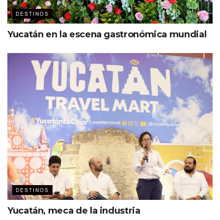
lo que lo convirtió en un punto de encuentro cultural.
DESTINOS
Visit Dallas
Yucatán en la escena gastronómica mundial
+130,000 habitaciones de hotel
189 proyectos hoteleros en construcción
Venues para 10,000 personas
2 aeropuertos internacionales
Vuelos directo con diversas aerolíneas (CDMX-DFW)
Visita: es.visitdallas.com/reuniones-y-eventos/ para
más información.
DESTINOS
Yucatán, meca de la industria