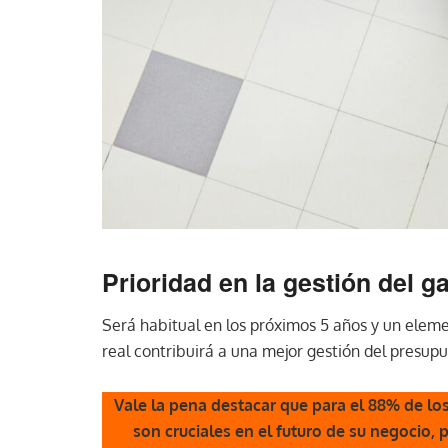
Prioridad en la gestión del g
Será habitual en los próximos 5 años y un eleme
real contribuirá a una mejor gestión del presup
Vale la pena destacar que para el 88% de lo
son cruciales en el futuro de su negocio,