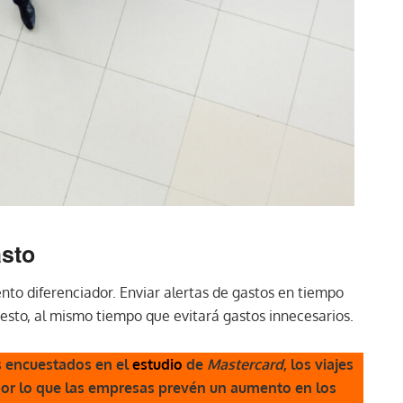
asto
nto diferenciador. Enviar alertas de gastos en tiempo
uesto, al mismo tiempo que evitará gastos innecesarios.
s encuestados en el
estudio
de
Mastercard
, los viajes
 por lo que las empresas prevén un aumento en los