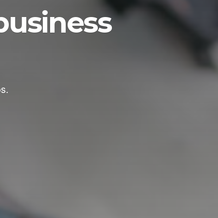
 business
s.