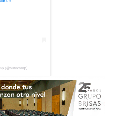
tagram
amp (@autocamp)