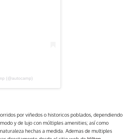
amp (@autocamp)
corridos por viñedos o historicos poblados, dependiendo
ómodo y de lujo con múltiples amenities; así como
 naturaleza hechas a medida. Ademas de multiples
rvar directamente desde el sitio web de
Hilton
.