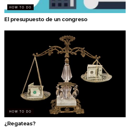
HOW TO DO
Cambio generacional
El presupuesto de un congreso
En cuanto al perfil de edad que impulsa la demanda, hay
un nuevo público para el All Inclusive, y no es el que la
mayoría esperaría.
Nuestro informe de tendencias de viajes para 2025,
Unpack ’25, encontró que los viajeros más jóvenes ven un
gran atractivo en el Todo Incluido. Dos de cada cinco
viajeros de la Generación Z (42%) dicen que un resort
todo incluido sería su tipo de hotel preferido, y un tercio
afirma que su percepción de este modelo ha mejorado, en
parte gracias al hashtag #allinclusive que está en
tendencia en TikTok.
HOW TO DO
El atractivo radica, en parte, en la simplicidad. Las
¿Regateas?
generaciones más jóvenes buscan experiencias relajadas