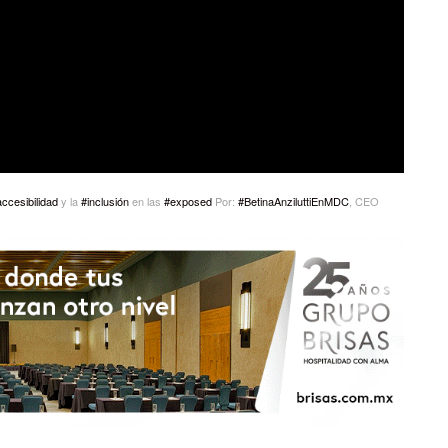
ccesibilidad
y la
#inclusión
en las
#exposed
Por:
#BetinaAnziluttiEnMDC
, CEO