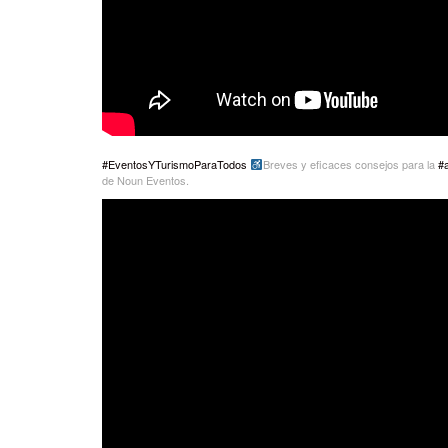
#EventosYTurismoParaTodos
Breves y eficaces consejos para la
#a
de Noun Eventos.