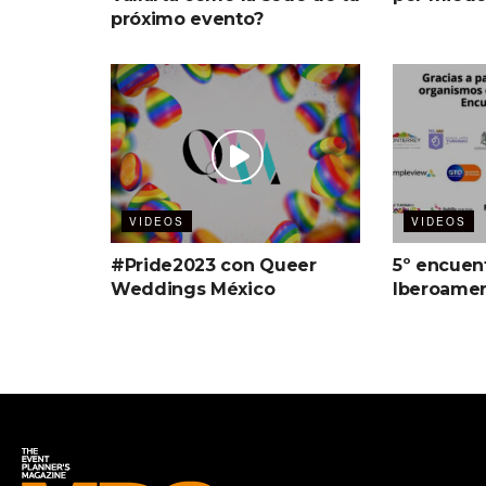
próximo evento?
VIDEOS
VIDEOS
#Pride2023 con Queer
5º encue
Weddings México
Iberoamer