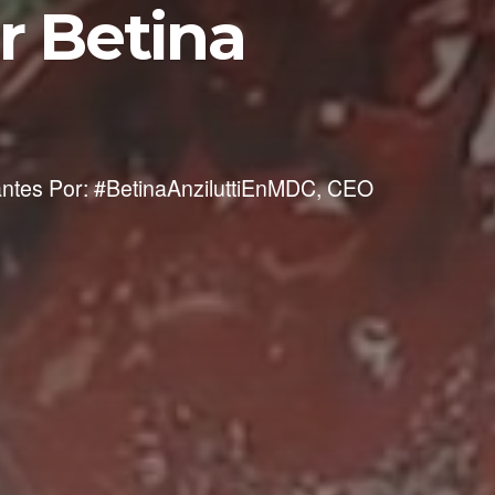
r Betina
urantes Por: #BetinaAnziluttiEnMDC, CEO