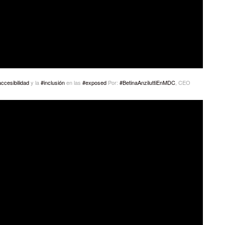
ccesibilidad
y la
#inclusión
en las
#exposed
Por:
#BetinaAnziluttiEnMDC
, CEO