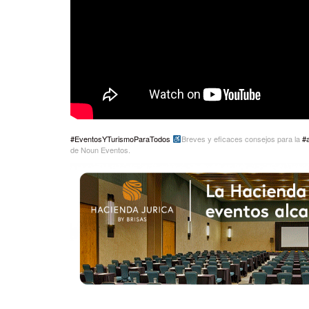
#EventosYTurismoParaTodos
Breves y eficaces consejos para la
#a
de Noun Eventos.