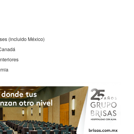
es (incluido México)
 Canadá
nteriores
rnia