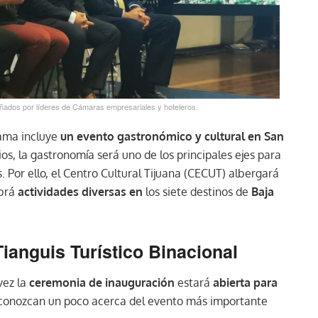
ñados por líderes de Cámaras empresariales y hoteleros.
ama incluye
un evento gastronómico y cultural en San
os, la gastronomía será uno de los principales ejes para
 Por ello, el Centro Cultural Tijuana (CECUT) albergará
abrá
actividades diversas
en
los siete destinos de
Baja
Tianguis Turístico Binacional
vez la
ceremonia de inauguración
estará
abierta para
 conozcan un poco acerca del evento más importante