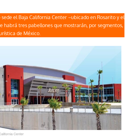
 sede el Baja California Center –ubicado en Rosarito y el
de habrá tres pabellones que mostrarán, por segmentos,
turística de México.
California Center