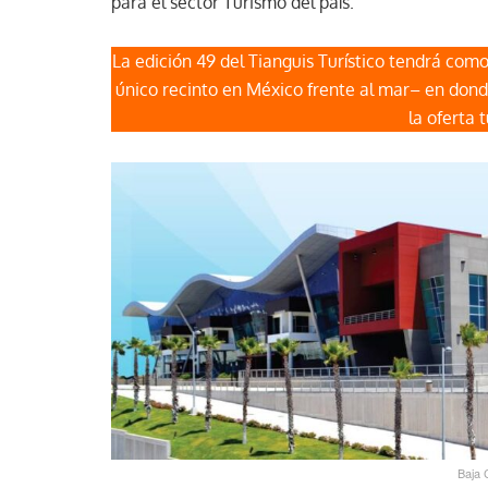
para el sector Turismo del país.
La edición 49 del Tianguis Turístico tendrá como
único recinto en México frente al mar– en don
la oferta 
Baja 