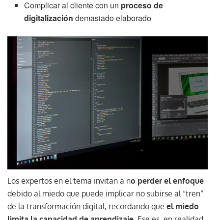
Complicar al cliente con un
proceso de
digitalización
demasiado elaborado
Los expertos en el tema invitan a n
o perder el enfoque
debido al miedo que puede implicar no subirse al “tren”
de la transformación digital, recordando que
el miedo
limita la capacidad de aprendizaje
. Ese es, en realidad,