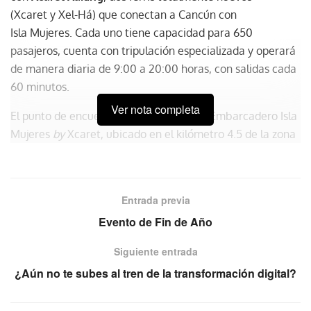
(Xcaret y Xel-Há) que conectan a Cancún con
Isla Mujeres. Cada uno tiene capacidad para 650
pasajeros, cuenta con tripulación especializada y operará
de manera diaria de 9:00 a 20:00 horas, con salidas cada
60 minutos.
Ver nota completa
El punto de encuentro para zarpar es el Embarcadero Isla
Mujeres
by
Xcaret, ubicado en el kilómetro 4.5 de la zona
hotelera de Cancún; cuenta con estacionamiento,
restaurante, tienda, wifi y la icónica Torre Escénica de
Cancún, misma a la que tienen acceso gratuito las
Entrada previa
personas que adquieran un boleto redondo del ferry con
Evento de Fin de Año
tarifa de turista.
Siguiente entrada
¿Aún no te subes al tren de la transformación digital?