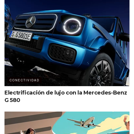
como área
petfriendly
.
“El mar siempre nos ha llamado e
innovar es parte de nuestro
ADN. Xcaret Xailing es el resultado
de años de trabajo en equipo,
buscamos convertir el traslado en
Ferry en una experiencia única de
viaje hacia Isla Mujeres, respetando
las tarifas actuales del mercado, con
barcos totalmente nuevos y el
CONECTIVIDAD
respaldo de Grupo Xcaret”,
Electrificación de lujo con la Mercedes-Benz
arquitecto David Quintana,
G 580
vicepresidente de Estrategia y
Desarrollo de Grupo Xcaret.
650
pasajeros por embarcación