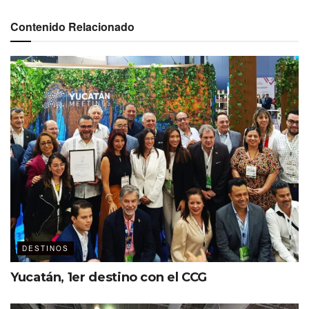
Contenido Relacionado
En entrevista telefónica con
MDC – The Event Planner´s
Magazine
celebró que
Baja California
– concretamente
Tijuana – haya sido elegido como sede del Tianguis
Turístico 2025. En este sentido, el funcionario estatal
informó que el Baja California Center (BCCenter), que hoy
oferta más de 10 mil metros cuadrados para expos,
crecerá a 25 mil metros cuadrados mediante la
colocación de carpas movibles, esto con la finalidad de
atender la demanda durante el evento más importante
para la industria turística.
DESTINOS
Yucatán, 1er destino con el CCG