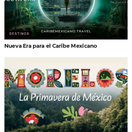
“Traer las oficinas de Turismo al
recinto es para darle vida e
importancia, y que incluso quienes
vayan a alguna reunión conmigo o
DESTINOS
mi equipo tengan la oportunidad de
conocer el centro de convenciones.
Nueva Era para el Caribe Mexicano
Así hemos captado algunos
eventos”.
Aguiñiga Rodríguez
Para él, la industria de reuniones y eventos tiene un gran
potencial en la entidad, ya que cuenta con destacada
oferta para cada uno de sus mercados:
“Apostamos por el BCC, nuestro
recinto para grandes eventos, pero