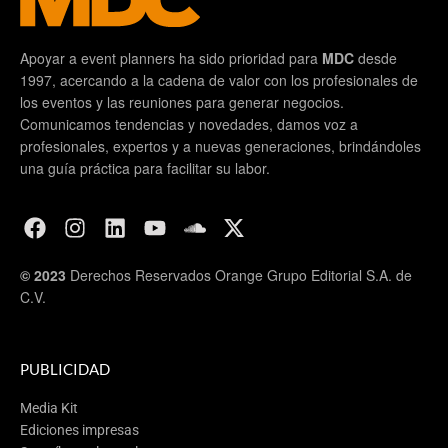
visitados por los turistas.
Hecho en Tijuana
Apoyar a event planners ha sido prioridad para
MDC
desde
1997, acercando a la cadena de valor con los profesionales de
los eventos y las reuniones para generar negocios.
Apasionado de Baja California, Miguel Aguiñiga es
Comunicamos tendencias y novedades, damos voz a
licenciado en Administración por el Instituto Tecnológico
profesionales, expertos y a nuevas generaciones, brindándoles
de Tijuana, con MBA en Mercadotecnia por el Centro de
una guía práctica para facilitar su labor.
Enseñanza Técnica y Superior (CETyS) del estado.
Durante 16 años trabajó con Volaris, su último cargo fue
como director de Desarrollo de Mercados y Distribución.
© 2023
Derechos Reservados Orange Grupo Editorial S.A. de
Su labor consistía en abrir nuevos destinos en México,
C.V.
Estados Unidos, Centroamérica y Sudamérica, lo que le
permitió conocer directamente las fortalezas,
oportunidades y necesidades de la actividad turística.
PUBLICIDAD
Hoy, su mayor reto es promover las bondades de su
estado y lograr que un mayor número de personas se
Media Kit
Ediciones impresas
enamoren de Baja California.