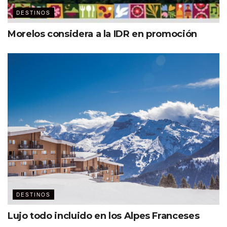
además tenemos una ciudad como
Mexicali que cuenta con un centro
DESTINOS
de convenciones más pequeño y
Morelos considera a la IDR en promoción
hoteles que pueden albergar
reuniones, con un mercado distinto,
sus principales industrias son la
aeroespacial y la maquiladora.
También contamos con escenarios
espectaculares para bodas en Valle
de Guadalupe y Rosarito”.
DESTINOS
Lujo todo incluido en los Alpes Franceses