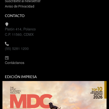
Suscríbete al newsletter
“Estamos listos, preparándonos
Aviso de Privacidad
para mejorar y recibir a todos los
CONTACTO
visitantes. Y para la industria de
reuniones, Baja California es una
Platón 414, Polanco
excelente opción, no sólo por sus
C.P. 11560, CDMX
recintos, hoteles y
venues
, también
por la gran variedad de experiencias
(55) 5281 1200
que ofrece. ¡Todos son
bienvenidos!”, concluye Miguel
Contáctanos
Aguiñiga Rodríguez, secretario de
Turismo de la entidad.
EDICIÓN IMPRESA