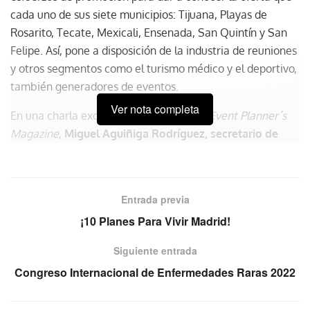
cada uno de sus siete municipios: Tijuana, Playas de
Rosarito, Tecate, Mexicali, Ensenada, San Quintín y San
Felipe. Así, pone a disposición de la industria de reuniones
y otros segmentos como el turismo médico y el deportivo,
también generadores de eventos.
Ver nota completa
En una charla exclusiva con
MDC – The Event Planner´s
Magazine
,
Miguel Aguiñiga Rodríguez, secretario de
Turismo de Baja California
asegura:
“Nos dimos cuenta de que la
estrategia de trabajar por municipio
Entrada previa
pulverizaba los esfuerzos en
¡10 Planes Para Vivir Madrid!
promoción como destino, en las
Siguiente entrada
campañas todo se minimizaba, por
Congreso Internacional de Enfermedades Raras 2022
ejemplo, los visitantes no se
enteraban de que los viñedos están