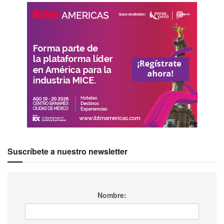
En Tijuana, la apertura más reciente es New City Medical
Plaza. Otro hospital —bajo el mismo concepto— está en
construcción y pertenece a Grupo Puerta de Hierro. De
igual manera, Rosarito sumará a su inventario un
complejo con hospital y hotel boutique.
“Además de promover nuestro
clúster médico, también buscamos
que los visitantes deseen quedarse
a disfrutar de las experiencias que
cada uno de sus destinos ofrece:
Suscríbete a nuestro newsletter
recorrer el desierto, tomar un buen
vino, gozar de las vistas al Pacífico,
comer una rica langosta o beber
cerveza artesanal”, invita Miguel
Nombre:
Aguiñiga.