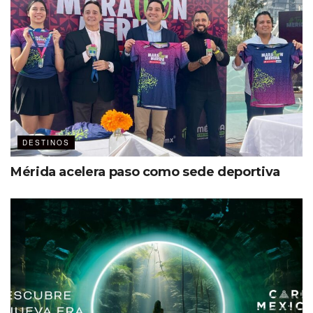
estamos generando alianzas con la
ciudad de San Diego para ofrecer a
esta ciudad como atractivo para las
actividades pre o post congreso o
convención, y viceversa. Gracias al
Cross Border Xpress (CBX) estamos
a menos de 15 minutos de
distancia”.
DESTINOS
Miguel Aguiñiga
Mérida acelera paso como sede deportiva
Industria MICE, gran
oportunidad
Actualmente la Secretaría de Turismo de Baja California
opera en las instalaciones del
Baja California Center
,
corazón de la actividad MICE en el estado.