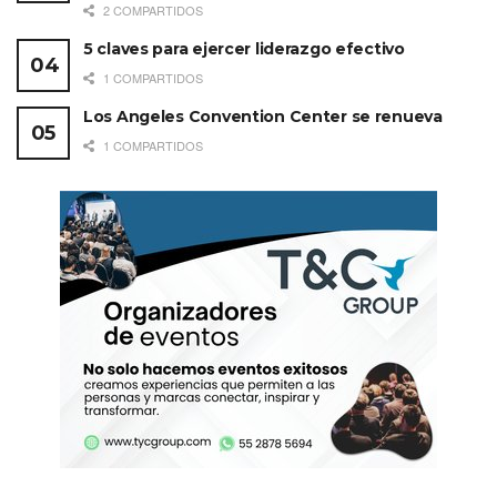
2 COMPARTIDOS
5 claves para ejercer liderazgo efectivo
1 COMPARTIDOS
Los Angeles Convention Center se renueva
1 COMPARTIDOS
Y para fortalecer su oferta, durante los últimos años, el
estado ha recibido inversiones importantes en
infraestructura integrando: torre médica/quirúrgica, torre
de consultorios y hotel. Estas propiedades tienen
habitaciones para turistas de placer y habitaciones para
recuperación, las cuales cumplen con los servicios y
medidas sanitarias requeridas.