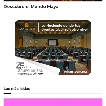
Casa Lucila Mazatlán Curamoria
Descubre el Mundo Maya
En próximas fechas se inaugurará un Fiesta Americana y
otro One (en el centro histórico).
Mar de sabores
Mazatlán también es un paraíso gastronómico. La cocina
local, basada en mariscos frescos, es uno de sus grandes
atractivos. Una parada obligada es Mariscos Beto, que
cautiva al comensal más exigente con con platillos típicos
como el ceviche de sierra, los taquitos gobernador, los
camarones al coco y el tradicional aguachile.
Las más leídas
Otro imperdible es Nao Kitchen Bar —de la chef Andrea