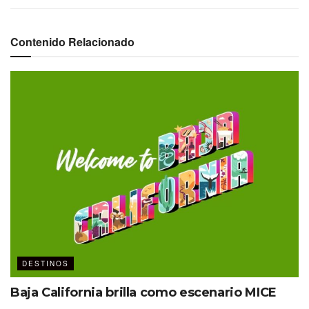
Contenido Relacionado
DESTINOS
Baja California brilla como escenario MICE
Meetings Press Trip 2025 en Mazatlán.