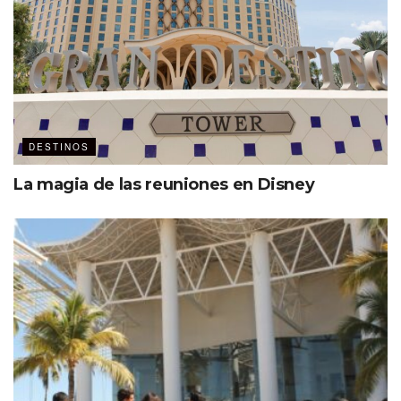
esta DMC tiene la capacidad de operar desde una junta
corporativa, una expo de gran escala, un congreso
numeroso hasta un exclusivo viaje de incentivo.
DESTINOS
Otro gran aliado es
Pronatours
—a cargo de Sandra
La magia de las reuniones en Disney
Torres—, operadora líder en servicio de transportación y
cuya oferta incluye: camionetas Sprinter, Toyota y
Suburban; autobuses y camiones abiertos, incluso una
flota de yates para disfrutar de un recorrido por las playas
mazatlecas.
Mar de hospitalidad
La presencia de cadenas hoteleras reconocidas, como
Grupo Posadas, es clave en la consolidación de Mazatlán