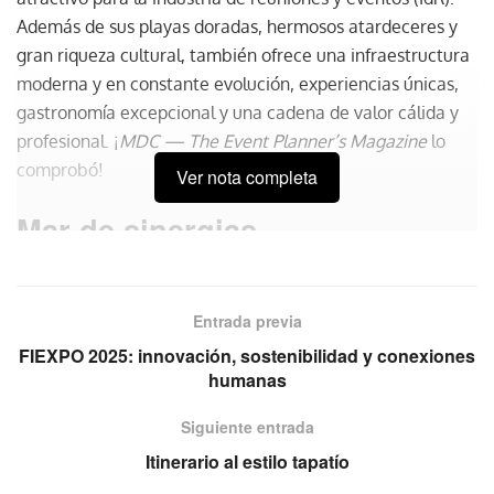
Además de sus playas doradas, hermosos atardeceres y
gran riqueza cultural, también ofrece una infraestructura
moderna y en constante evolución, experiencias únicas,
gastronomía excepcional y una cadena de valor cálida y
profesional. ¡
MDC — The Event Planner’s Magazine
lo
comprobó!
Ver nota completa
Mar de sinergias
El fortalecimiento de Mazatlán como sede de eventos ha
sido posible gracias a la sinergia entre el sector público y
Entrada previa
el sector privado, quienes trabajan en conjunto para
FIEXPO 2025: innovación, sostenibilidad y conexiones
mejorar la conectividad, la capacitación de los
humanas
prestadores de servicios y la promoción del destino en
ferias nacionales e internacionales.
Siguiente entrada
Itinerario al estilo tapatío