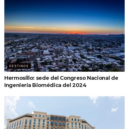
+4,500 personas, aforo
17 salones para eventos
7 centros de negocios
Cocina propia – 3,500 comensales simultáneos
DESTINOS
En 2018, el MIC fue anfitrión del Tianguis Turístico, en su
Hermosillo: sede del Congreso Nacional de
edición número 43.
Ingeniería Biomédica del 2024
Mar de alianzas y expertise
Consolidar la oferta especializada en un destino es una
misión en equipo y Mazatlán Meetings
by
EMISA lo sabe.
Con el
expertise
de Einar Brodden y Alfredo Canizales,