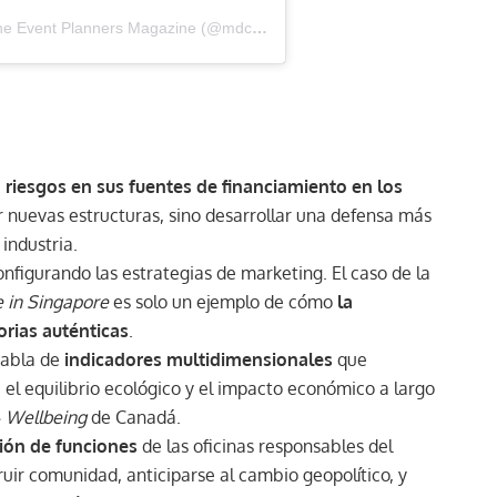
Una publicación compartida por MDC – The Event Planners Magazine (@mdc_magazine)
a
riesgos en sus fuentes de financiamiento en los
ar nuevas estructuras, sino desarrollar una defensa más
industria.
nfigurando las estrategias de marketing. El caso de la
 in Singapore
es solo un ejemplo de cómo
la
orias auténticas
.
 habla de
indicadores multidimensionales
que
 el equilibrio ecológico y el impacto económico a largo
 Wellbeing
de Canadá.
ión de funciones
de las oficinas responsables del
ruir comunidad, anticiparse al cambio geopolítico, y