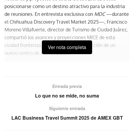
posicionarse como un destino atractivo para la industria
de reuniones. En entrevista exclusiva con
MDC
—durante
el Chihuahua Discovery Travel Market 2025—, Francisco
Moreno Villafuerte, director de Turismo de Ciudad Juárez,
compartió los avances y proyecciones MICE de esta
ciudad fronteriza, destacando la construcción de un
Ver nota completa
nuevo centro de convenciones.
Entrada previa
Lo que no se mide, no suma
Siguiente entrada
LAC Business Travel Summit 2025 de AMEX GBT