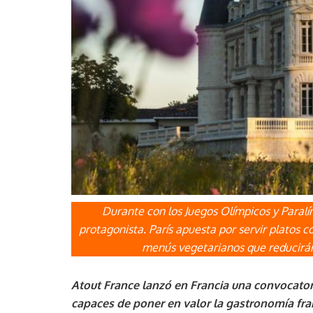
Durante con los Juegos Olímpicos y Paralí
protagonista. París apuesta por servir platos
menús vegetarianos que reducirán
Atout France lanzó en Francia una convocator
capaces de poner en valor la gastronomía fran