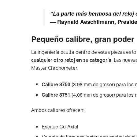
“La parte más hermosa del reloj 
— Raynald Aeschlimann, Presid
Pequeño calibre, gran poder
La ingeniería oculta dentro de estas piezas es l
cualquier otro reloj en su categoría
. Las nueva
Master Chronometer:
Calibre 8750
(3.98 mm de grosor) para los 
Calibre 8751
(4.08 mm de grosor) para lo
Ambos calibres ofrecen:
Escape Co-Axial
Volante de libre oscilación con espiral de sil