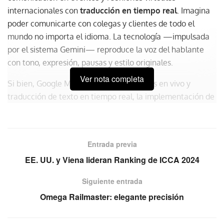
internacionales con
traducción en tiempo real
. Imagina
poder comunicarte con colegas y clientes de todo el
mundo no importa el idioma. La tecnología —impulsada
por el sistema Gemini— reproduce la voz del hablante
con tono, expresión, pausas y estilo originales.
Ver nota completa
Si bien, Google Meet ya ofrecía subtítulos en vivo y
traducción de texto en tiempo real, la implementación de
la voz hará las meetings más inclusivas, inmersivas y
naturales.
Entrada previa
La función en acción
EE. UU. y Viena lideran Ranking de ICCA 2024
En un evento en California, Google demostró cómo esta
herramienta puede facilitar la comunicación entre
Siguiente entrada
personas que no comparten el mismo idioma. Un video
Omega Railmaster: elegante precisión
pregrabado mostró a
una estadounidense y una latina
conversando sobre la renta de una casa de vacaciones
,