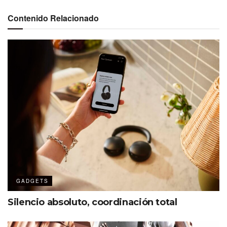
cada una en su lengua nativa, y traduciendo unos
Contenido Relacionado
segundos después.
GADGETS
Silencio absoluto, coordinación total
Disponibilidad y beneficios