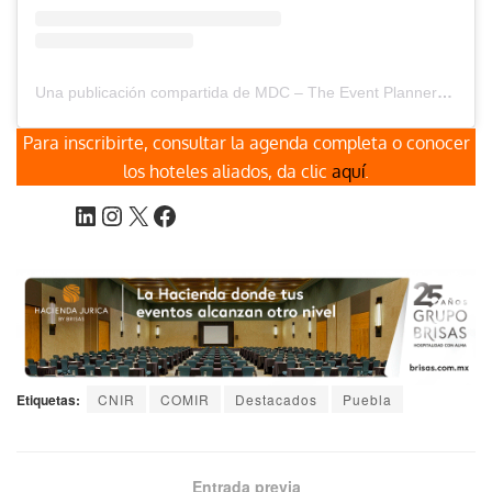
Una publicación compartida de MDC – The Event Planners Magazine (@mdc_magazine)
Para inscribirte, consultar la agenda completa o conocer
los hoteles aliados, da clic
aquí
.
Etiquetas:
CNIR
COMIR
Destacados
Puebla
Entrada previa