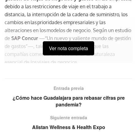
debido a las restricciones de viaje en el trabajo a
distancia, la interrupción de la cadena de suministro, los
cambios en las prioridades empresariales y las
alteraciones en los modelos de negocio. Según un estudio
de
SAP Concur
—“Un nuevo y valiente mundo de gestión
de gastos”—, tales desafíos provocaron que las
Ver nota completa
compañías comenzaran a cuestionar la naturaleza
esencial de los viajes de negocios.
81% de los ejecutivos de la cadena de suministro
aseguran que la pandemia ha sido la prueba de estrés
Entrada previa
más grande de su organización.
¿Cómo hace Guadalajara para rebasar cifras pre
pandemia?
Salud y seguridad, esenciales
Siguiente entrada
Para los
travel managers y los viajeros de negocios
, la
seguridad y el respaldo que ofrece la empresa se ha
Alistan Wellness & Health Expo
vuelto vital en los últimos años, ahora se requieren