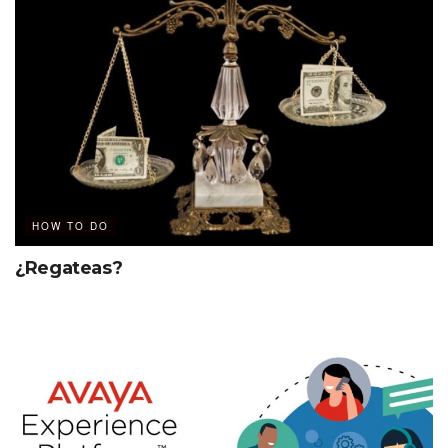
trimestre de 2021, —comparado con el 2020—. Ante esta
estadística, los departamentos de gestión de viajes de
negocios y gastos deben reinventar los procesos
comerciales, como facturación en la nube, pagos con
apps y hasta incluir datos biométricos, monedas digitales
y códigos QR.
93% de los consumidores consideran el uso de pago
sin contacto
HOW TO DO
Control y cumplimiento
¿Regateas?
En tiempos de cambio, el riesgo de errores y fraude
se amplifica. Tanto travel managers como líderes
financieros tienen que adaptarse rápidamente y buscar
nuevos proveedores, adaptar pagos y gestionar
regulaciones de salud pública en
soluciones de travel &
expenses
, siempre manteniendo la calma y evitando